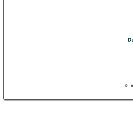
Da
© Te